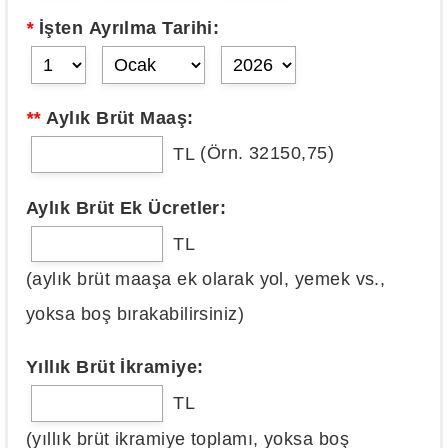
*
İşten Ayrılma Tarihi:
**
Aylık Brüt Maaş:
(Örn. 32150,75)
TL
Aylık Brüt Ek Ücretler:
TL
(aylık brüt maaşa ek olarak yol, yemek vs.,
yoksa boş bırakabilirsiniz)
Yıllık Brüt İkramiye:
TL
(yıllık brüt ikramiye toplamı, yoksa boş